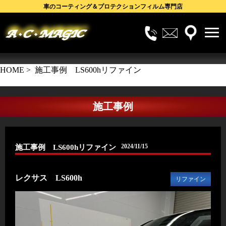
車のコーティング＆プロテクションフィルム専門店
電
メ
株式会社A・C・MAGIC
話
ー
HOME
> 施工事例 LS600hリファイン
で
ル
の
で
お
の
施工事例
問
お
合
問
せ
合
せ
2024/11/15
施工事例 LS600hリファイン
レクサス LS600h
リファイン