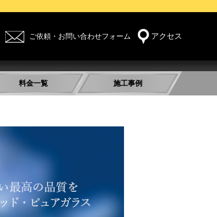
アクセス
ご依頼・お問い合わせフォーム
メー
ルで
のお
料金一覧
施工事例
問合
せ
コーティング料金表
プロテクションフィルム料金表
ルームクリーニング料金表