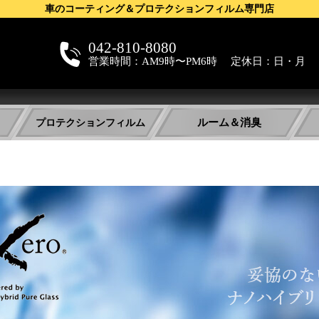
車のコーティング＆プロテクションフィルム専門店
042-810-8080
営業時間：AM9時〜PM6時 定休日：日・月
電
話
で
ルーム＆消臭
プロテクションフィルム
の
お
メリットとデメリット
フィルムの種類と性能
ルームクリーニング
消臭
問
ペイントプロテクションフィルムとは
“塗る” から “貼るコーティング”へ
プロテクションフィルムの役割
普通のコーティング剤との比較
合
せ