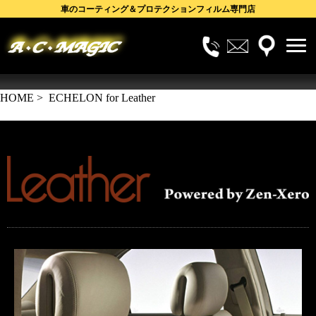
車のコーティング＆プロテクションフィルム専門店
電
メ
株式会社A・C・MAGIC
話
ー
HOME
> ECHELON for Leather
で
ル
の
で
お
の
問
お
合
問
せ
合
せ