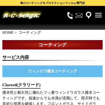
車のコーティング＆プロテクションフィルム専門店
電
メ
株式会社A・C・MAGIC
話
ー
HOME
> コーティング
で
ル
の
で
コーティング
お
の
問
お
合
問
サービス内容
せ
合
せ
ウィンドウ撥水コーティング
Clareed(クラリード)
撥水性と耐久性に優れたフッ素ウィンドウガラス撥水コー
ティングです。低速からでも水滴が流飛して、雨天時でも
良好な視界を確保します。フロントガラス、サイドガラ